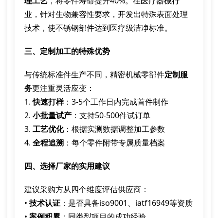
理工艺
，将零件寿命提升40%。在医疗器械行
业，针对生物兼容性要求，开发出特殊表面处理
技术，使不锈钢部件达到医疗级洁净标准。
三、定制加工的特殊优势
与传统标准件生产不同，精密机械零部件
定制服
务
更注重灵活应变：
1.
快速打样
：3-5个工作日内完成首件制作
2.
小批量试产
：支持50-500件试订单
3.
工艺优化
：根据实测数据调整加工参数
4.
全程追溯
：每个零件附带专属质量档案
四、选择厂家的实用建议
建议采购方从四个维度评估供应商：
•
技术认证
：是否具备iso9001、iatf16949等资质
•
案例积累
：同类型项目的成功经验