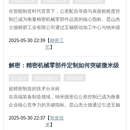
#工业制造方案
#精密加工技术
#零部件定制标准
在智能制造时代背景下，公差配合等级与表面粗糙度控
制已成为衡量精密机械零部件品质的核心指标。昆山杰
士德精密工业有限公司通过五轴联动加工中心与纳米级
测量系统的协同作业，将尺寸精度稳定控制在iso 2768-
2025-05-30 22:39
【
精密工
mk等级范围内，满足航空航天、医疗设备等领域的严
艺
】
苛要求。
一、精密制造的核心技术体系
解密：精密机械零部件定制如何突破微米级
在热等静压成型工艺中，我们采用梯度温控系统对316l
不锈钢进行相变调控，配合残余应力消除算法，使关键
精度瓶颈？
#工业4.0
#精密机械加工
#非标定制
承力部件
超精密制造的技术分水岭
在高端装备制造领域，纳米级形位公差控制已成为衡量
企业核心竞争力的关键指标。昆山杰士德通过引进五轴
联动加工中心与激光干涉补偿系统，将传统加工精度提
2025-05-30 22:37
【
智造技
升至±1.5μm水平。这种亚微米级定位技术配合多物理
术
】
场耦合仿真模型，有效解决了复杂型面零件的应力变形