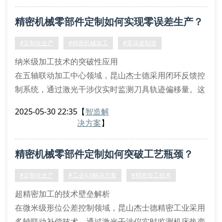
补偿难题。
精密机械零部件定制如何实现零误差生产？
材料科学与加工工艺的深度融合
针对航空级铝合金和医用钛合金的加工特性，研发团队
#定制化生产
#精密机械加工
#零误差制造
开发出动态切削参数优
纳米级加工技术的突破性应用
在五轴联动加工中心领域，昆山杰士德采用闭环反馈控
制系统，通过激光干涉仪实时监测刀具轨迹偏移量。这
种基于iso 230-2标准的补偿算法，可将定位精度控制在
2025-05-30 22:35
【
智造解
±1.5μm范围内。特别在航空发动机涡轮盘加工中，我
决方案
】
们运用非对称式刀具路径规划技术，有效避免颤振现
象，使表面粗糙度达到ra0.2的超精密等级。
精密机械零部件定制如何突破工艺瓶颈？
材料科学在精密制造中的关键作用
针对医疗器械领域
#定制化生产
#工业4.0解决方案
#精密加工技术
超精密加工的技术壁垒解析
在微米级形位公差控制领域，昆山杰士德精密工业采用
多轴联动补偿技术，通过激光干涉仪实时监测机床热变