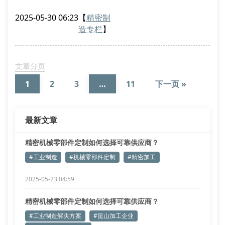
件成型技术和多物理场耦合分析系统，成功将零部件加
2025-05-30 06:23
【
精密制
工精度控制在±1μm范围内，这项突破性进展为复杂工
造专栏
】
况下的设备性能提升提供了关键技术支撑。
定制化加工的三大技术壁垒
材料相变控制技术：通过热等静压烧结工艺消除金属内
文章分页
部残余应力
1
2
3
…
11
下一页 »
微观几何公差补偿：应用
最新文章
精密机械零部件定制如何选择可靠供应商？
#工业制造
#机械零部件定制
#精密加工
2025-05-23 04:59
精密机械零部件定制如何选择可靠供应商？
#工业制造解决方案
#昆山加工企业