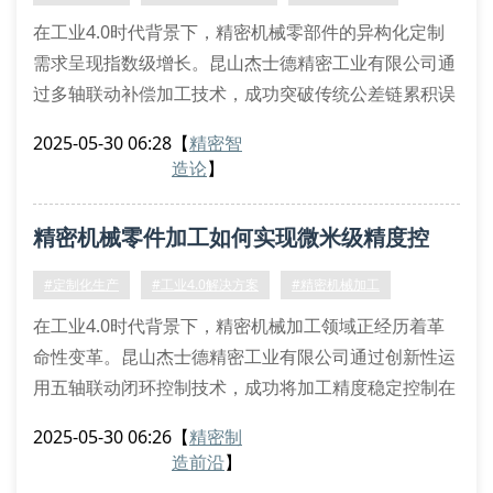
工艺配合低温离子渗氮技术，使
在工业4.0时代背景下，精密机械零部件的异构化定制
需求呈现指数级增长。昆山杰士德精密工业有限公司通
过多轴联动补偿加工技术，成功突破传统公差链累积误
差的技术瓶颈，其开发的纳米级表面精整工艺已获得
2025-05-30 06:28
【
精密智
iso 2768-mk级认证。
造论
】
五轴联动加工中心实现复杂曲面成型
关键质量评价指标体系
精密机械零件加工如何实现微米级精度控
材料本构特性验证：采用x射线衍射法进行晶格结构分
析
制？
#定制化生产
#工业4.0解决方案
#精密机械加工
动态刚性参数：通过模态分析获取部件固有频率谱
在工业4.0时代背景下，精密机械加工领域正经历着革
接触应
命性变革。昆山杰士德精密工业有限公司通过创新性运
用五轴联动闭环控制技术，成功将加工精度稳定控制在
±1.5μm范围内。这种突破性进展得益于我们自主研发
2025-05-30 06:26
【
精密制
的纳米级热变形补偿算法，该算法能实时修正加工过程
造前沿
】
中的热位移误差。