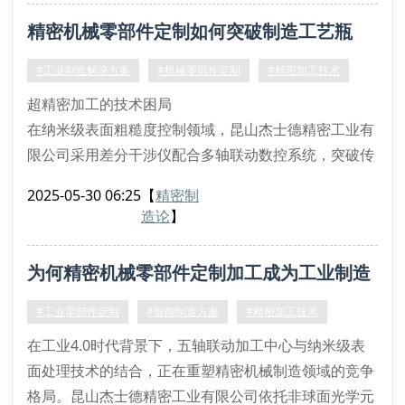
核心工艺参数优化体系
精密机械零部件定制如何突破制造工艺瓶
我们的加工系统采用多物理场耦合仿真模型，涵盖切削
力波动谱分析、刀具磨损预测模型、材料晶格定向优化
颈？
#工业制造解决方案
#机械零部件定制
#精密加工技术
三大维度。通过引
超精密加工的技术困局
在纳米级表面粗糙度控制领域，昆山杰士德精密工业有
限公司采用差分干涉仪配合多轴联动数控系统，突破传
统磨削工艺0.8μm的精度极限。通过热等静压成型技术
2025-05-30 06:25
【
精密制
（hip）与电化学复合加工（ecm）的协同应用，成功
造论
】
实现复杂型腔零件0.2μm的形位公差控制。这种微米级
精密机械零部件定制工艺，已应用于半导体前端模块的
为何精密机械零部件定制加工成为工业制造
定位基座制造。
材料科学在定制加工中的创新应用
核心环节？
#工业零部件定制
#智能制造方案
#精密加工技术
针对高温合金gh4169
在工业4.0时代背景下，五轴联动加工中心与纳米级表
面处理技术的结合，正在重塑精密机械制造领域的竞争
格局。昆山杰士德精密工业有限公司依托非球面光学元