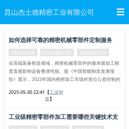
☰
昆山杰士德精密工业有限公司
如何选择可靠的精密机械零部件定制服务
商？
#定制加工标准
#工业4.0解决方案
#精密机械零部件
在高端装备制造领域，精密机械零部件的微米级加工精
度直接影响设备整体性能。据《中国智能制造发展报
告》显示，2023年国内精密加工市场对形位公差控制的
要求已提升至it3级标准，这对服务商的五轴联动加工能
2025-05-30 22:41
【
工业智
力和在线检测系统提出严峻考验。
造
】
核心工艺的数字化突破
昆山杰士德采用逆向工程建模技术实现复杂曲面的参数
工业级精密零部件加工需要哪些关键技术支
化重构，结合有限元拓扑优化进行应力分布仿真。其自
主研发的纳米级补偿算法可将数控系统的定位误差控制
撑？