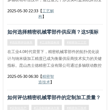
形。该工艺融合了非球面镜面铣削（aspheric mirror
2025-05-30 22:33
【
工艺解
milling）与离子束抛光（ibp）双重复合加工法，使表
构
】
面粗糙度达到ra0.01μm级。特别在硬脆材料加工中，
独创的超声辅助切削（uat）系统可有效降低切削力达
如何选择精密机械零部件供应商？这5项标
40%，突破传统工艺的临界破碎阈值。
定制化生
准必须验证！
#供应商评估体系
#工业制造标准
#精密加工工艺
在工业4.0时代背景下，精密机械零部件的拓扑优化设
计与纳米级加工精度已成为衡量供应商技术实力的关键
指标。昆山杰士德精密工业有限公司通过多轴联动数控
加工中心与原位检测系统的集成应用，实现±2μm的形
2025-05-30 06:30
【
精密智
位公差控制，满足航空航天、半导体设备等领域的特殊
造技术
】
需求。
一、核心工艺验证体系
如何评估精密机械零部件的定制加工质量？
针对精密机械零部件供应商的评估，必须考察材料相变
控制技术与表面完整性管理能力。我们采用真空热处理
#定制化生产
#工业制造解决方案
#精密加工技术