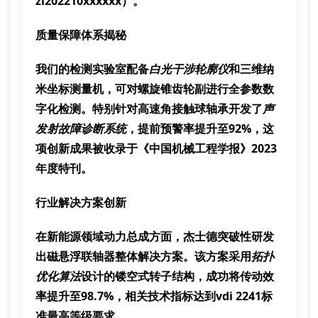
zl202210xxxxxx）。
质量保障体系揭秘
我们的检测实验室配备
白光干涉轮廓仪
和
三维纳
米坐标测量机
，可对
螺旋锥齿轮副
进行全参数数
字化检测。特别针对
高速角接触球轴承
开发了
声
发射故障诊断系统
，提前预警率提升至92%，这
项创新成果被收录于《中国机械工程学报》2023
年度特刊。
行业解决方案创新
在新能源领域动力总成方面，杰士德突破性研发
出
磁悬浮联轴器
整体解决方案。该方案采用
拓扑
优化算法
设计的
镂空式转子结构
，成功将传动效
率提升至98.7%，相关技术指标达到vdi 2241标
准最高等级要求。