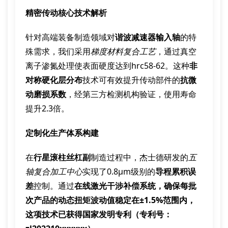
精密传动核心技术解析
针对高端装备制造领域对
谐波减速器输入轴
的特
殊需求，我们采用
梯度材料复合工艺
，通过真空
离子渗氮处理使表面硬度达到hrc58-62。这种
非
对称硬化层分布
技术可有效提升传动部件的
抗微
动磨损系数
，经第三方检测机构验证，使用寿命
提升2.3倍。
定制化生产体系构建
在
行星滚柱丝杠副
制造过程中，杰士德研发的
五
轴复合加工中心
实现了0.8μm级别的
导程累积误
差
控制。通过
在线激光干涉补偿系统，确保每批
次产品的
动态扭矩波动值
稳定在±1.5%范围内，
这项技术已获得国家发明专利（专利号：